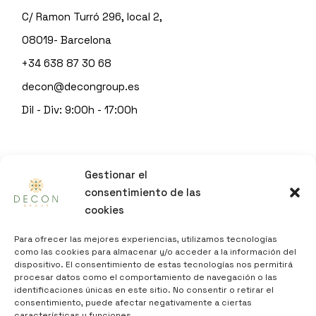
C/ Ramon Turró 296, local 2,
08019- Barcelona
+34 638 87 30 68
decon@decongroup.es
Dil - Div: 9:00h - 17:00h
© 2023
DECON GROUP
Gestionar el
by
Sitgeshosting
consentimiento de las
cookies
INFO
Para ofrecer las mejores experiencias, utilizamos tecnologías
como las cookies para almacenar y/o acceder a la información del
dispositivo. El consentimiento de estas tecnologías nos permitirá
AVÍS LEGAL
procesar datos como el comportamiento de navegación o las
POLÍTICA DE PRIVADESA
identificaciones únicas en este sitio. No consentir o retirar el
consentimiento, puede afectar negativamente a ciertas
POLÍTICA DE COOKIES
características y funciones.