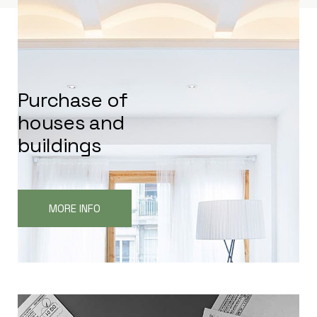
P
u
r
c
h
a
s
e
o
f
h
o
u
s
e
s
a
n
d
b
u
i
l
d
i
n
g
s
MORE INFO