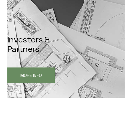
I
n
v
e
s
t
o
r
s
&
P
a
r
t
n
e
r
s
MORE INFO