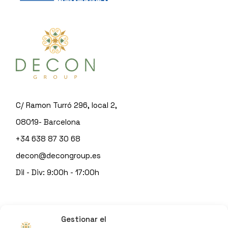
C/ Ramon Turró 296, local 2,
08019- Barcelona
+34 638 87 30 68
decon@decongroup.es
Dil - Div: 9:00h - 17:00h
© 2023
DECON GROUP
Gestionar el
by
Sitgeshosting