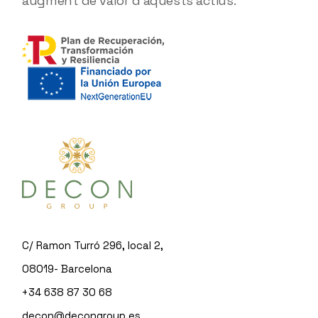
augment de valor d'aquests actius.
C/ Ramon Turró 296, local 2,
08019- Barcelona
+34 638 87 30 68
decon@decongroup.es