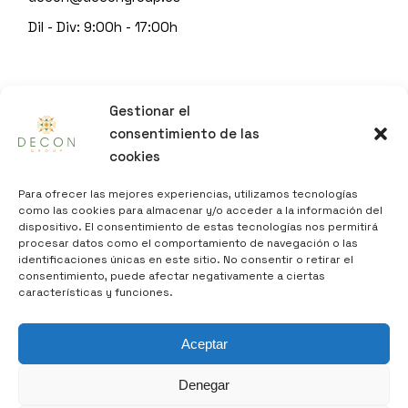
Dil - Div: 9:00h - 17:00h
© 2023
DECON GROUP
Gestionar el
by
Sitgeshosting
consentimiento de las
cookies
INFO
Para ofrecer las mejores experiencias, utilizamos tecnologías
como las cookies para almacenar y/o acceder a la información del
dispositivo. El consentimiento de estas tecnologías nos permitirá
AVÍS LEGAL
procesar datos como el comportamiento de navegación o las
identificaciones únicas en este sitio. No consentir o retirar el
POLÍTICA DE PRIVADESA
consentimiento, puede afectar negativamente a ciertas
POLÍTICA DE COOKIES
características y funciones.
DECLARACIÓ D’ACCESSIBILITAT
Aceptar
MAPA DEL LLOC WEB
CONTACTE
Denegar