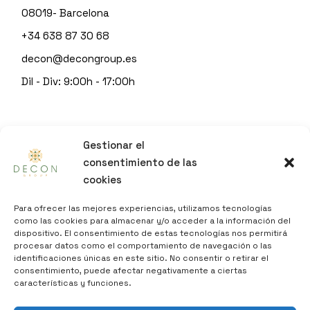
08019- Barcelona
+34 638 87 30 68
decon@decongroup.es
Dil - Div: 9:00h - 17:00h
© 2023
DECON GROUP
Gestionar el
by
Sitgeshosting
consentimiento de las
cookies
INFO
Para ofrecer las mejores experiencias, utilizamos tecnologías
como las cookies para almacenar y/o acceder a la información del
dispositivo. El consentimiento de estas tecnologías nos permitirá
AVÍS LEGAL
procesar datos como el comportamiento de navegación o las
identificaciones únicas en este sitio. No consentir o retirar el
POLÍTICA DE PRIVADESA
consentimiento, puede afectar negativamente a ciertas
POLÍTICA DE COOKIES
características y funciones.
DECLARACIÓ D’ACCESSIBILITAT