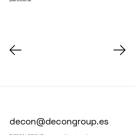
decon@decongroup.es