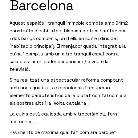
Barcelona
Aquest espaiós i tranquil immoble compta amb 94m2
construïts d´habitatge. Disposa de tres habitacions
i dos banys complets, un d´ells en suite (dins de l
´habitació principal). El menjador queda integrat a la
cuina i compta amb un altre tranquil espai com a
sala d´estar on poder descansar i / o veure la
televisió.
S´ha realitzat una espectacular reforma comptant
amb unes qualitats excepcionals i recuperant
elements característics de la ciutat comtal com ara
els sostres alts i la ´Volta catalana´.
La cuina està equipada amb vitroceràmica, forn i
microones.
Paviments de màxima qualitat com ara parquet