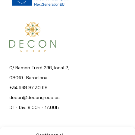
C/ Ramon Turró 296, local 2,
08019- Barcelona
+34 638 87 30 68
decon@decongroup.es
Dil - Div: 9:00h - 17:00h
© 2023
DECON GROUP