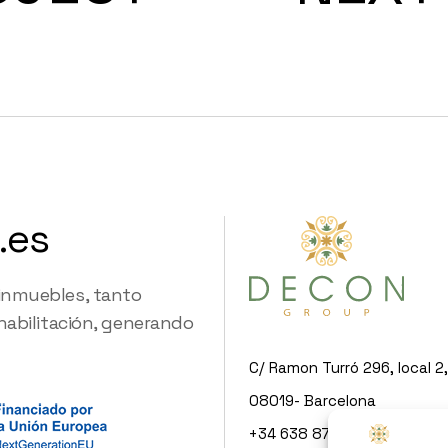
.es
 inmuebles, tanto
ehabilitación, generando
C/ Ramon Turró 296, local 2,
08019- Barcelona
+34 638 87 30 68