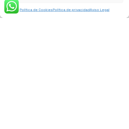
Política de Cookies
Política de privacidad
Aviso Legal
PROYECTOS
Proyecto de vivienda en Calle
Aragón, 57 de Barcelona
Septiembre 2016