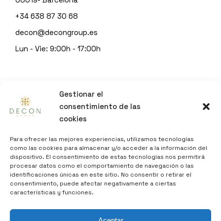
+34 638 87 30 68
decon@decongroup.es
Lun - Vie: 9:00h - 17:00h
© 2023
DECON GROUP
Gestionar el
by
Sitgeshosting
consentimiento de las
cookies
INFO
Para ofrecer las mejores experiencias, utilizamos tecnologías
como las cookies para almacenar y/o acceder a la información del
dispositivo. El consentimiento de estas tecnologías nos permitirá
AVISO LEGAL
procesar datos como el comportamiento de navegación o las
identificaciones únicas en este sitio. No consentir o retirar el
POLÍTICA DE PRIVACIDAD
consentimiento, puede afectar negativamente a ciertas
POLÍTICA DE COOKIES
características y funciones.
DECLARACIÓN DE ACCESIBILIDAD
Aceptar