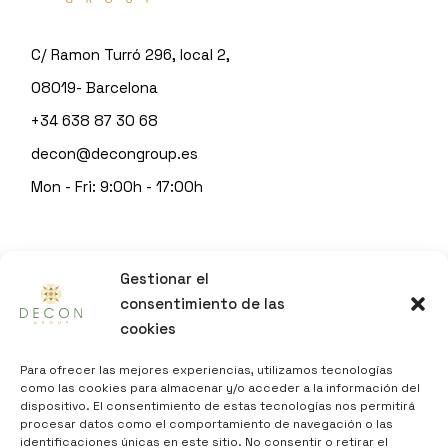
C/ Ramon Turró 296, local 2,
08019- Barcelona
+34 638 87 30 68
decon@decongroup.es
Mon - Fri: 9:00h - 17:00h
© 2023
DECON GROUP
Gestionar el
by
Sitgeshosting
consentimiento de las
cookies
INFO
Para ofrecer las mejores experiencias, utilizamos tecnologías
como las cookies para almacenar y/o acceder a la información del
dispositivo. El consentimiento de estas tecnologías nos permitirá
LEGAL NOTICE
procesar datos como el comportamiento de navegación o las
PRIVACY POLICY
identificaciones únicas en este sitio. No consentir o retirar el